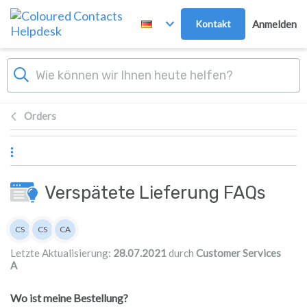
Zum Hauptinhalt springen
Kontakt
Anmelden
Orders
Verspätete Lieferung FAQs
Autorenliste
CS
CS
CA
Customer Services
Customer Services
Customer Services A
Letzte Aktualisierung:
28.07.2021
durch
Customer Services
A
Wo ist meine Bestellung?