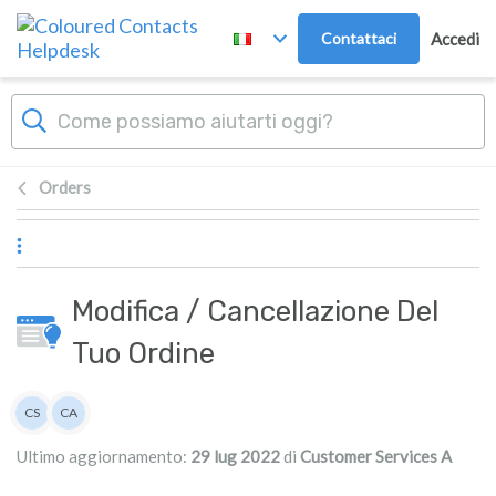
Passa al contenuto principale
Contattaci
Accedi
Orders
Modifica / Cancellazione Del
Tuo Ordine
Elenco degli autori
CS
CA
Customer Services
Customer Services A
Ultimo aggiornamento:
29 lug 2022
di
Customer Services A