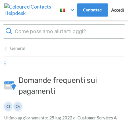
Passa al contenuto principale
Contattaci
Accedi
General
Domande frequenti sui
pagamenti
Elenco degli autori
CS
CA
Customer Services
Customer Services A
Ultimo aggiornamento:
29 lug 2022
di
Customer Services A