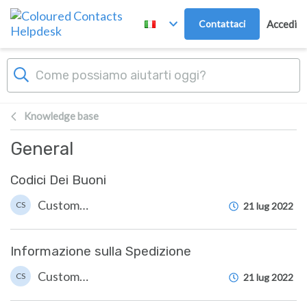
Passa al contenuto principale
Contattaci
Accedi
Knowledge base
General
Codici Dei Buoni
Customer Services
CS
21 lug 2022
Informazione sulla Spedizione
Customer Services
CS
21 lug 2022