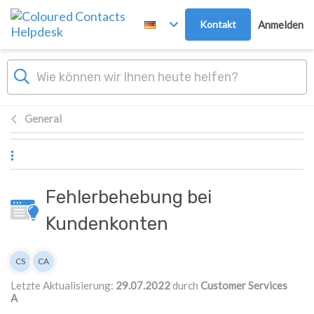
Zum Hauptinhalt springen
Kontakt
Anmelden
General
Fehlerbehebung bei
Kundenkonten
Autorenliste
CS
CA
Customer Services
Customer Services A
Letzte Aktualisierung:
29.07.2022
durch
Customer Services
A